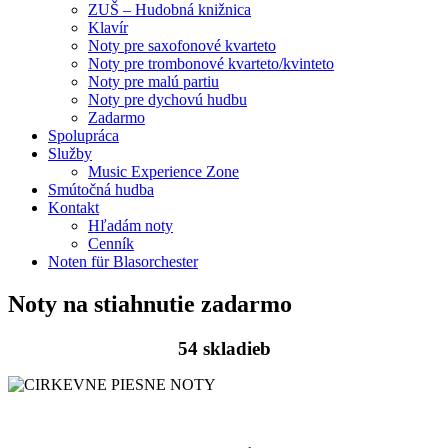
ZUŠ – Hudobná knižnica
Klavír
Noty pre saxofonové kvarteto
Noty pre trombonové kvarteto/kvinteto
Noty pre malú partiu
Noty pre dychovú hudbu
Zadarmo
Spolupráca
Služby
Music Experience Zone
Smútočná hudba
Kontakt
Hľadám noty
Cenník
Noten für Blasorchester
Noty na stiahnutie zadarmo
54 skladieb