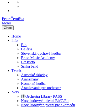
Kontakt
Hľadám noty
Cenník
Noten für Blasorchester
Peter Černička
Menu
Close
Home
Info
Bio
Galéria
Slovenská dychová hudba
Brass Music Academy
Brassteto
Srnka band
Tvorba
Autorské skladby
Aranžmány
Komorná hudba
Aranžovanie pre orchester
Noty
Orchestra Library PASS
Noty ľudových piesní Bb/C/Eb
Noty ľudových piesní pre akordeón